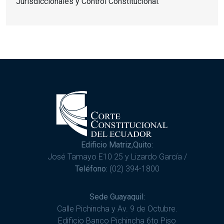
Jurisdiccionales y Control Constitucional.
Edificio Matriz,Quito:
José Tamayo E10 25 y Lizardo García /
Teléfono:
(02) 394-1800
Sede Guayaquil:
Calle Pichincha y Av. 9 de Octubre.
Edificio Banco Pichincha 6to Piso