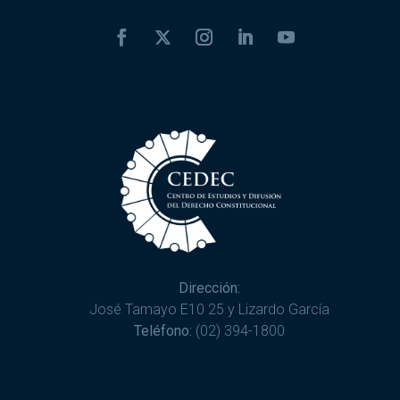
Dirección:
José Tamayo E10 25 y Lizardo García
Teléfono:
(02) 394-1800