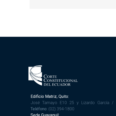
Edificio Matriz, Quito:
José Tamayo E10 25 y Lizardo García /
Teléfono:
(02) 394-1800
Sede Guayaquil: