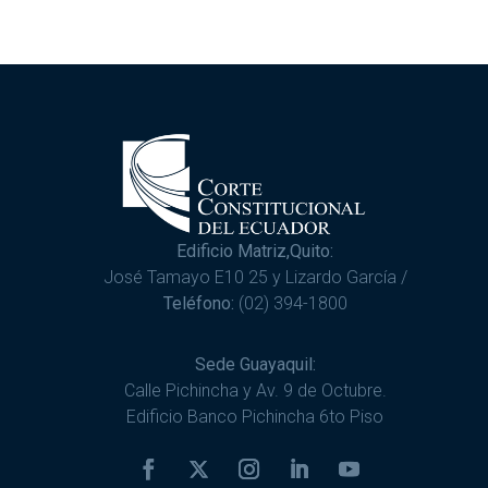
Edificio Matriz,Quito:
José Tamayo E10 25 y Lizardo García /
Teléfono:
(02) 394-1800
Sede Guayaquil:
Calle Pichincha y Av. 9 de Octubre.
Edificio Banco Pichincha 6to Piso