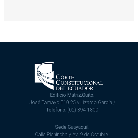
Edificio Matriz,Quito:
José Tamayo E10 25 y Lizardo García /
Teléfono:
(02) 394-1800
Sede Guayaquil:
Calle Pichincha y Av. 9 de Octubre.