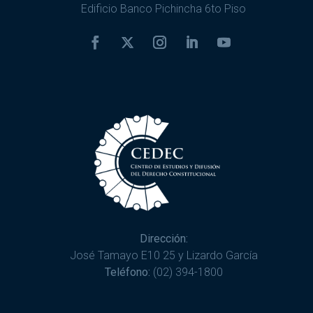
Edificio Banco Pichincha 6to Piso
Dirección:
José Tamayo E10 25 y Lizardo García
Teléfono:
(02) 394-1800