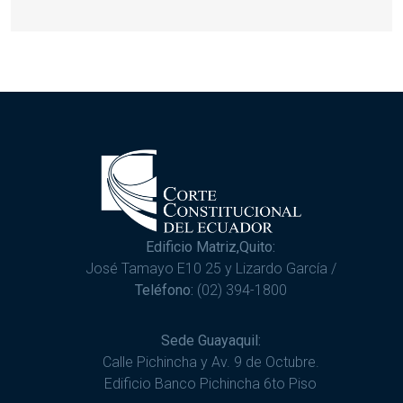
Edificio Matriz,Quito:
José Tamayo E10 25 y Lizardo García /
Teléfono:
(02) 394-1800
Sede Guayaquil:
Calle Pichincha y Av. 9 de Octubre.
Edificio Banco Pichincha 6to Piso