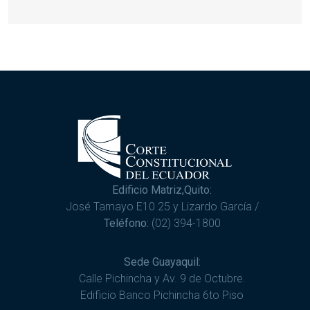
Edificio Matriz,Quito:
José Tamayo E10 25 y Lizardo García /
Teléfono:
(02) 394-1800
Sede Guayaquil:
Calle Pichincha y Av. 9 de Octubre.
Edificio Banco Pichincha 6to Piso