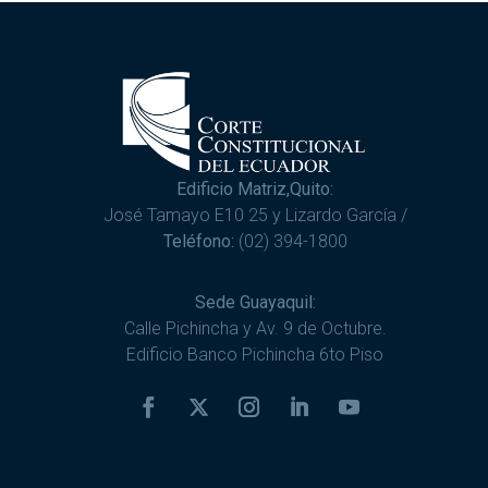
Edificio Matriz,Quito:
José Tamayo E10 25 y Lizardo García /
Teléfono:
(02) 394-1800
Sede Guayaquil:
Calle Pichincha y Av. 9 de Octubre.
Edificio Banco Pichincha 6to Piso