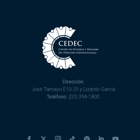
Dirección:
José Tamayo E10 25 y Lizardo García
Teléfono:
(02) 394-1800