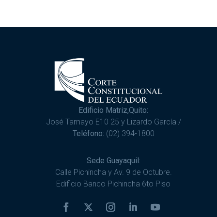
Edificio Matriz,Quito:
José Tamayo E10 25 y Lizardo García /
Teléfono:
(02) 394-1800
Sede Guayaquil:
Calle Pichincha y Av. 9 de Octubre.
Edificio Banco Pichincha 6to Piso