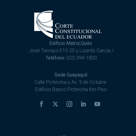
Edificio Matriz,Quito:
José Tamayo E10 25 y Lizardo García /
Teléfono:
(02) 394-1800
Sede Guayaquil:
Calle Pichincha y Av. 9 de Octubre.
Edificio Banco Pichincha 6to Piso