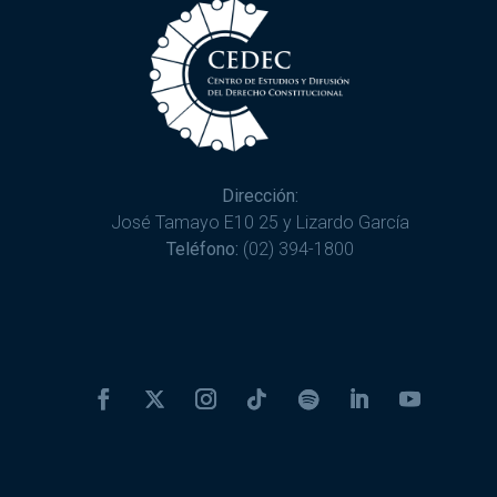
Dirección:
José Tamayo E10 25 y Lizardo García
Teléfono:
(02) 394-1800