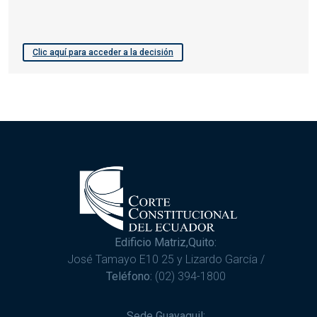
Clic aquí para acceder a la decisión
Edificio Matriz,Quito:
José Tamayo E10 25 y Lizardo García /
Teléfono:
(02) 394-1800
Sede Guayaquil: