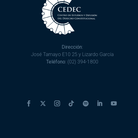
Dirección:
José Tamayo E10 25 y Lizardo García
Teléfono:
(02) 394-1800