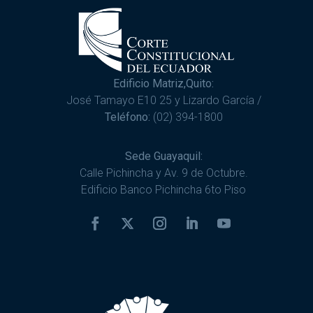
Edificio Matriz,Quito:
José Tamayo E10 25 y Lizardo García /
Teléfono:
(02) 394-1800
Sede Guayaquil:
Calle Pichincha y Av. 9 de Octubre.
Edificio Banco Pichincha 6to Piso