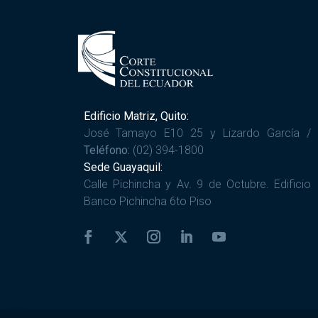
Edificio Matriz, Quito:
José Tamayo E10 25 y Lizardo García /
Teléfono:
(02) 394-1800
Sede Guayaquil:
Calle Pichincha y Av. 9 de Octubre. Edificio
Banco Pichincha 6to Piso