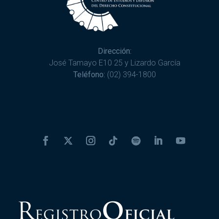
Dirección:
José Tamayo E10 25 y Lizardo García
Teléfono:
(02) 394-1800