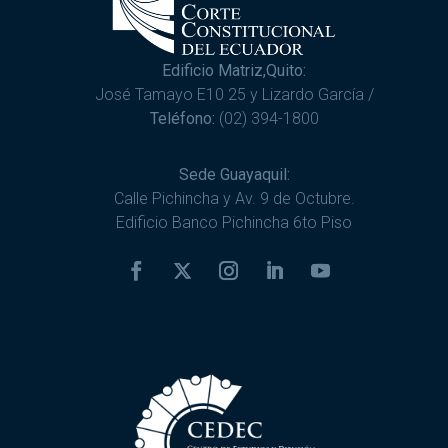
Edificio Matriz,Quito:
José Tamayo E10 25 y Lizardo García /
Teléfono:
(02) 394-1800
Sede Guayaquil:
Calle Pichincha y Av. 9 de Octubre.
Edificio Banco Pichincha 6to Piso