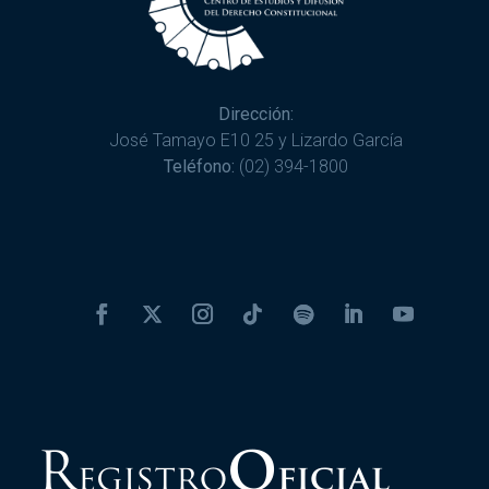
Dirección:
José Tamayo E10 25 y Lizardo García
Teléfono:
(02) 394-1800