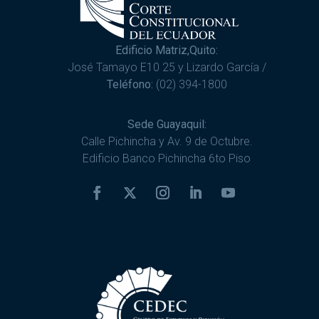
Edificio Matriz,Quito:
José Tamayo E10 25 y Lizardo García /
Teléfono:
(02) 394-1800
Sede Guayaquil:
Calle Pichincha y Av. 9 de Octubre.
Edificio Banco Pichincha 6to Piso