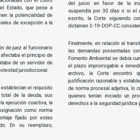
lacionadas con el cobro
del juicio en favor de la ins
del Estado, que pese a
suspendía por 30 días o si el 
nen la potencialidad de
escrito, la Corte siguiendo con
ciales de excepción a la
dictamen 3-19-DOP-CC consideró
Finalmente, en relación al trans
n de juez al funcionario
las demandas presentadas con
afectaba el principio de
Fomento Ambiental se debía cump
rataba de un servidor de
el plazo improrrogable e inmed
otestad jurisdiccional.
archivo, la Corte encontró 
justificación razonable y estable
establecían el requisito
de norma procesal adjetiva, lo c
 total de la deuda, sus
quienes tenían iniciado un pro
a ejecución coactiva, la
derechos a la seguridad jurídica y 
onsignación como norma
entaje fijado por estas
ado. En su reemplazo,