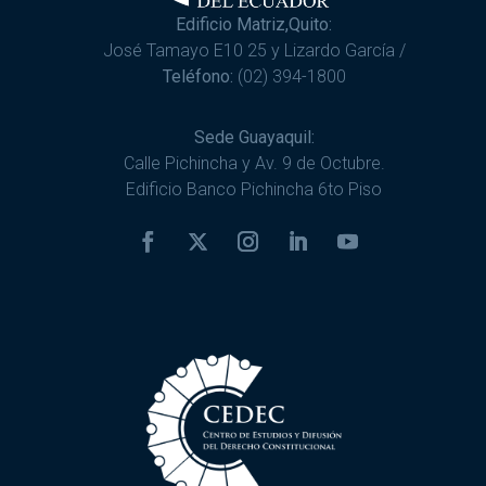
Edificio Matriz,Quito:
José Tamayo E10 25 y Lizardo García /
Teléfono:
(02) 394-1800
Sede Guayaquil:
Calle Pichincha y Av. 9 de Octubre.
Edificio Banco Pichincha 6to Piso