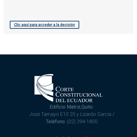
Clic aquí para acceder a la decisión
Edificio Matriz,Quito:
José Tamayo E10 25 y Lizardo García /
Teléfono:
(02) 394-1800