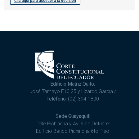
Clic aquí para acceder a la decisión
Edificio Matriz,Quito:
José Tamayo E10 25 y Lizardo García /
Teléfono:
(02) 394-1800
Sede Guayaquil:
Calle Pichincha y Av. 9 de Octubre.
Edificio Banco Pichincha 6to Piso