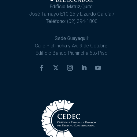
Edificio Matriz,Quito:
José Tamayo E10 25 y Lizardo García /
Teléfono:
(02) 394-1800
Sede Guayaquil:
Calle Pichincha y Av. 9 de Octubre.
Edificio Banco Pichincha 6to Piso