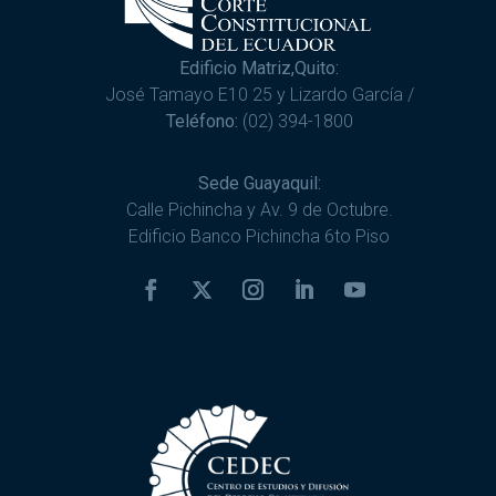
Edificio Matriz,Quito:
José Tamayo E10 25 y Lizardo García /
Teléfono:
(02) 394-1800
Sede Guayaquil:
Calle Pichincha y Av. 9 de Octubre.
Edificio Banco Pichincha 6to Piso