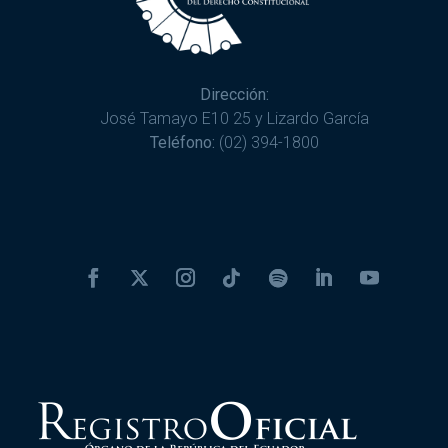
Dirección:
José Tamayo E10 25 y Lizardo García
Teléfono:
(02) 394-1800