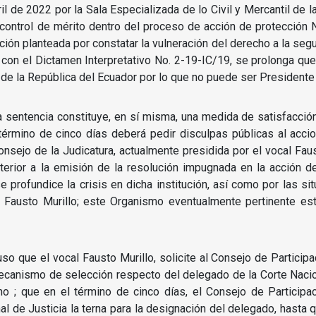
bril de 2022 por la Sala Especializada de lo Civil y Mercantil de 
l control de mérito dentro del proceso de acción de protección 
ión planteada por constatar la vulneración del derecho a la segu
 con el Dictamen Interpretativo No. 2-19-IC/19, se prolonga qu
 de la República del Ecuador por lo que no puede ser Presidente 
ta sentencia constituye, en sí misma, una medida de satisfacc
 término de cinco días deberá pedir disculpas públicas al acci
onsejo de la Judicatura, actualmente presidida por el vocal Faus
anterior a la emisión de la resolución impugnada en la acción d
se profundice la crisis en dicha institución, así como por las si
 Fausto Murillo;
este Organismo eventualmente pertinente est
uso que el vocal Fausto Murillo, solicite al Consejo de Participa
ecanismo de selección respecto del delegado de la Corte Nacion
smo ;
que en el término de cinco días, el Consejo de Participa
nal de Justicia la terna para la designación del delegado, hasta 