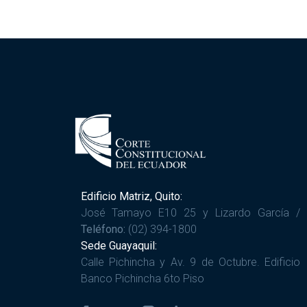
Edificio Matriz, Quito:
José Tamayo E10 25 y Lizardo García /
Teléfono:
(02) 394-1800
Sede Guayaquil:
Calle Pichincha y Av. 9 de Octubre. Edificio
Banco Pichincha 6to Piso