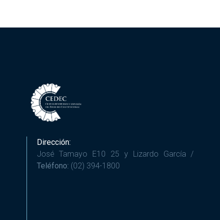
Dirección:
José Tamayo E10 25 y Lizardo García /
Teléfono:
(02) 394-1800