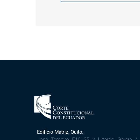
Edificio Matriz, Quito:
José Tamayo E10 25 y Lizardo García /