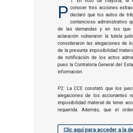
1: En voto de mayoría, la C
P
conocer tres acciones extraor
declaró que los autos de trib
contencioso administrativo q
de las demandas y en los que 
aclaración vulneraron la tutela jud
consideraron las alegaciones de l
de la presunta imposibilidad materi
de notificación de los actos admi
pues la Contraloría General del Est
información.
P2: La CCE constató que los juec
alegaciones de los accionantes r
imposibilidad material de tener ac
requerida. Además, que el orde
Clic aquí para acceder a la d