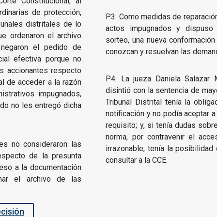
orte Constitucional, al
dinarias de protección,
P3: Como medidas de reparación,
unales distritales de lo
actos impugnados y dispuso 
ue ordenaron el archivo
sorteo, una nueva conformación 
negaron el pedido de
conozcan y resuelvan las deman
icial efectiva porque no
os accionantes respecto
P4: La jueza Daniela Salazar 
al de acceder a la razón
disintió con la sentencia de mayor
nistrativos impugnados,
Tribunal Distrital tenía la oblig
ado no les entregó dicha
notificación y no podía aceptar 
requisito; y, si tenía dudas sobr
norma, por contravenir el acce
es no consideraron las
irrazonable, tenía la posibilida
especto de la presunta
consultar a la CCE.
ceso a la documentación
nar el archivo de las
ecisión