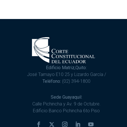
Edificio Matriz,Quito:
José Tamayo E10 25 y Lizardo García /
Teléfono:
(02) 394-1800
Sede Guayaquil:
Calle Pichincha y Av. 9 de Octubre.
Edificio Banco Pichincha 6to Piso