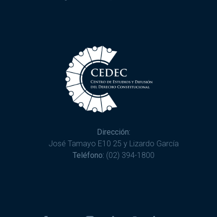
Dirección:
José Tamayo E10 25 y Lizardo García
Teléfono:
(02) 394-1800