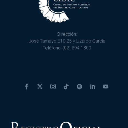
Dirección:
José Tamayo E10 25 y Lizardo García
Teléfono:
(02) 394-1800