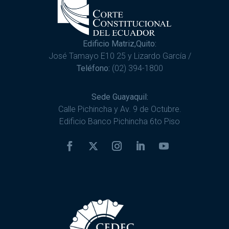
Edificio Matriz,Quito:
José Tamayo E10 25 y Lizardo García /
Teléfono:
(02) 394-1800
Sede Guayaquil:
Calle Pichincha y Av. 9 de Octubre.
Edificio Banco Pichincha 6to Piso