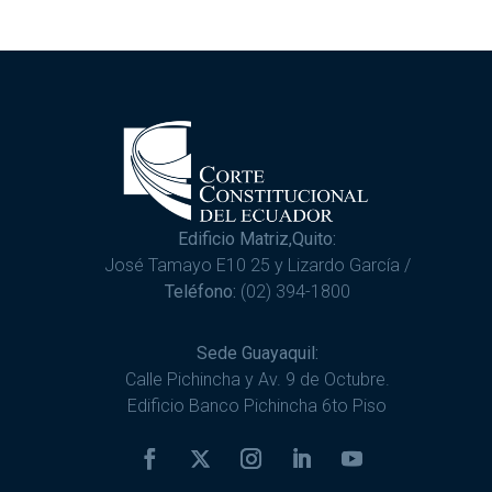
Edificio Matriz,Quito:
José Tamayo E10 25 y Lizardo García /
Teléfono:
(02) 394-1800
Sede Guayaquil:
Calle Pichincha y Av. 9 de Octubre.
Edificio Banco Pichincha 6to Piso