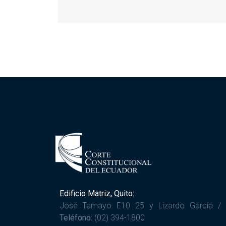
Edificio Matriz, Quito:
José Tamayo E10 25 y Lizardo García /
Teléfono:
(02) 394-1800