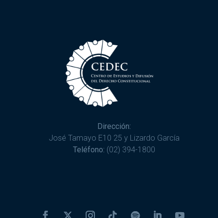
Dirección:
José Tamayo E10 25 y Lizardo García
Teléfono:
(02) 394-1800