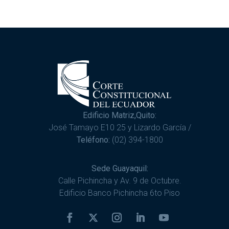
Edificio Matriz,Quito:
José Tamayo E10 25 y Lizardo García /
Teléfono:
(02) 394-1800
Sede Guayaquil:
Calle Pichincha y Av. 9 de Octubre.
Edificio Banco Pichincha 6to Piso