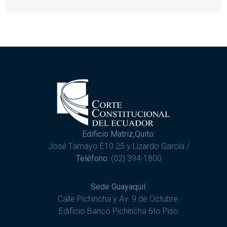
Edificio Matriz,Quito:
José Tamayo E10 25 y Lizardo García /
Teléfono:
(02) 394-1800
Sede Guayaquil:
Calle Pichincha y Av. 9 de Octubre.
Edificio Banco Pichincha 6to Piso