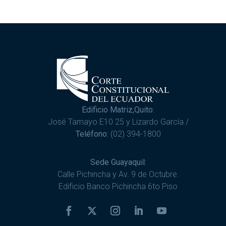
Edificio Matriz,Quito:
José Tamayo E10 25 y Lizardo García /
Teléfono:
(02) 394-1800
Sede Guayaquil:
Calle Pichincha y Av. 9 de Octubre.
Edificio Banco Pichincha 6to Piso