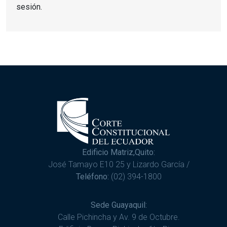
sesión.
Edificio Matriz,Quito:
José Tamayo E10 25 y Lizardo García /
Teléfono:
(02) 394-1800
Sede Guayaquil:
Calle Pichincha y Av. 9 de Octubre.