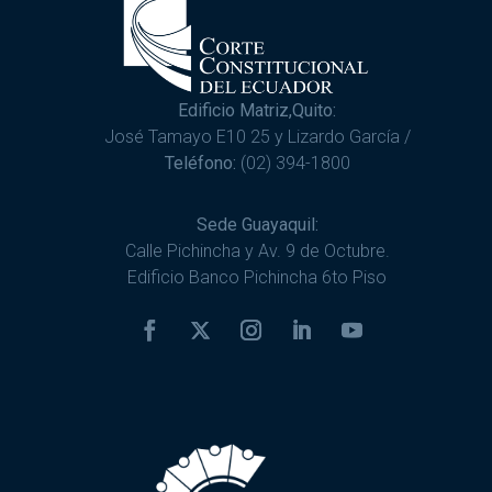
Edificio Matriz,Quito:
José Tamayo E10 25 y Lizardo García /
Teléfono:
(02) 394-1800
Sede Guayaquil:
Calle Pichincha y Av. 9 de Octubre.
Edificio Banco Pichincha 6to Piso