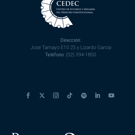
Dirección:
José Tamayo E10 25 y Lizardo García
Teléfono:
(02) 394-1800