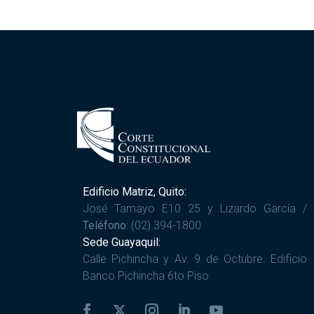
Edificio Matriz, Quito:
José Tamayo E10 25 y Lizardo García /
Teléfono:
(02) 394-1800
Sede Guayaquil:
Calle Pichincha y Av. 9 de Octubre. Edificio
Banco Pichincha 6to Piso