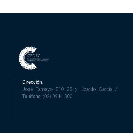
Dirección:
José Tamayo E10 25 y Lizardo García /
Teléfono:
(02) 394-1800