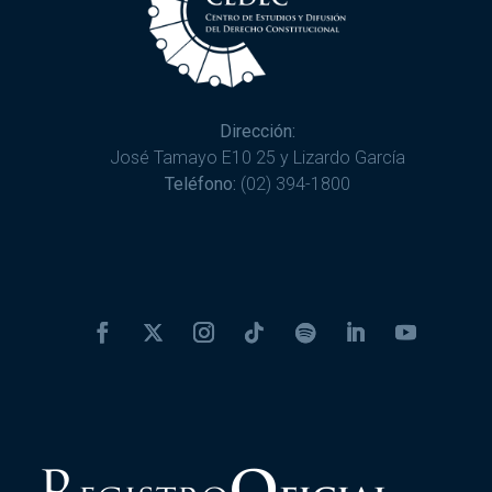
Dirección:
José Tamayo E10 25 y Lizardo García
Teléfono:
(02) 394-1800