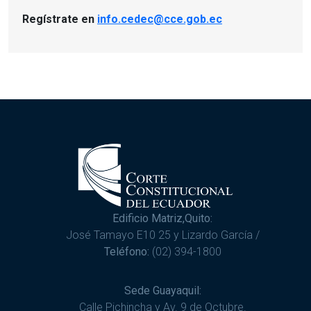
Regístrate en
info.cedec@cce.gob.ec
Edificio Matriz,Quito:
José Tamayo E10 25 y Lizardo García /
Teléfono:
(02) 394-1800
Sede Guayaquil:
Calle Pichincha y Av. 9 de Octubre.