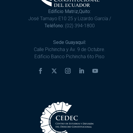
Edificio Matriz,Quito:
José Tamayo E10 25 y Lizardo García /
Teléfono:
(02) 394-1800
Sede Guayaquil:
Calle Pichincha y Av. 9 de Octubre.
Edificio Banco Pichincha 6to Piso