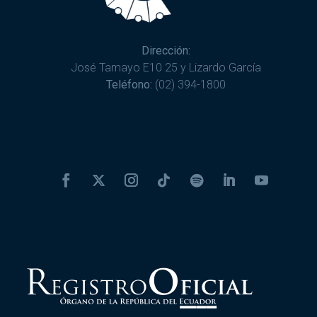
Dirección:
José Tamayo E10 25 y Lizardo García
Teléfono:
(02) 394-1800