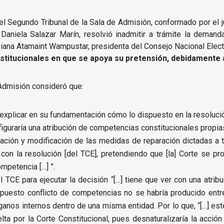
l Segundo Tribunal de la Sala de Admisión, conformado por el j
aniela Salazar Marín, resolvió inadmitir a trámite la demand
ana Atamaint Wampustar, presidenta del Consejo Nacional Elect
nstitucionales en que se apoya su pretensión, debidament
 Admisión consideró que:
 a explicar en su fundamentación cómo lo dispuesto en la resoluc
iguraría una atribución de competencias constitucionales propia
ción y modificación de las medidas de reparación dictadas a tr
con la resolución [del TCE], pretendiendo que [la] Corte se pr
mpetencia […] ”.
 TCE para ejecutar la decisión “[…] tiene que ver con una atrib
supuesto conflicto de competencias no se habría producido entr
órganos internos dentro de una misma entidad.
Por lo que, “[…] es
ta por la Corte Constitucional, pues desnaturalizaría la acció