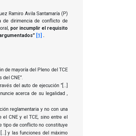
uez Ramiro Avila Santamaría (P)
a de dirimencia de conflicto de
oral,
por incumplir el requisito
e argumentados”
[1]
.
ión de mayoría del Pleno del TCE
s del CNE”.
avés del auto de ejecución “[…]
onuncie acerca de su legalidad ,
ución reglamentaria y no con una
e el CNE y el TCE, sino entre el
te tipo de conflicto no constituye
n […] y las funciones del máximo