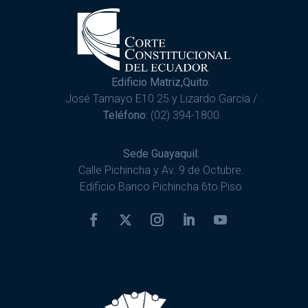
Edificio Matriz,Quito:
José Tamayo E10 25 y Lizardo García /
Teléfono:
(02) 394-1800
Sede Guayaquil:
Calle Pichincha y Av. 9 de Octubre.
Edificio Banco Pichincha 6to Piso