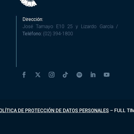
Dirección:
José Tamayo E10 25 y Lizardo García /
Teléfono:
(02) 394-1800
OLÍTICA DE PROTECCIÓN DE DATOS PERSONALES
–
FULL TI
Desarrollado por
Fundapi