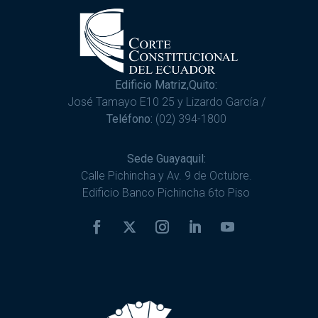
Edificio Matriz,Quito:
José Tamayo E10 25 y Lizardo García /
Teléfono:
(02) 394-1800
Sede Guayaquil:
Calle Pichincha y Av. 9 de Octubre.
Edificio Banco Pichincha 6to Piso