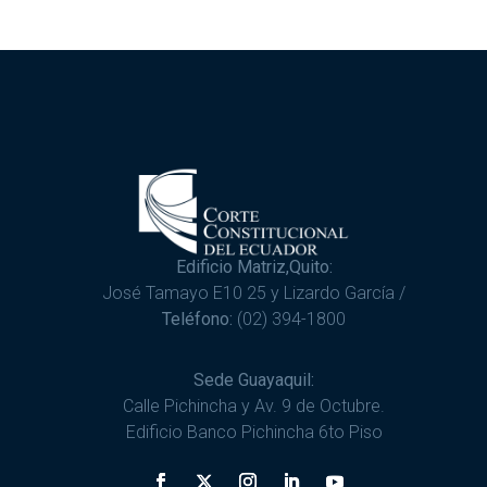
Edificio Matriz,Quito:
José Tamayo E10 25 y Lizardo García /
Teléfono:
(02) 394-1800
Sede Guayaquil:
Calle Pichincha y Av. 9 de Octubre.
Edificio Banco Pichincha 6to Piso