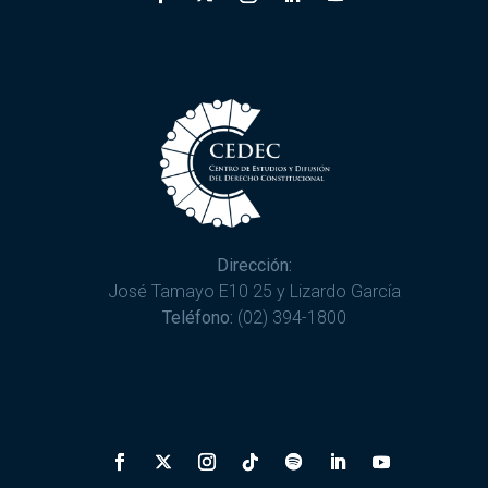
Dirección:
José Tamayo E10 25 y Lizardo García
Teléfono:
(02) 394-1800