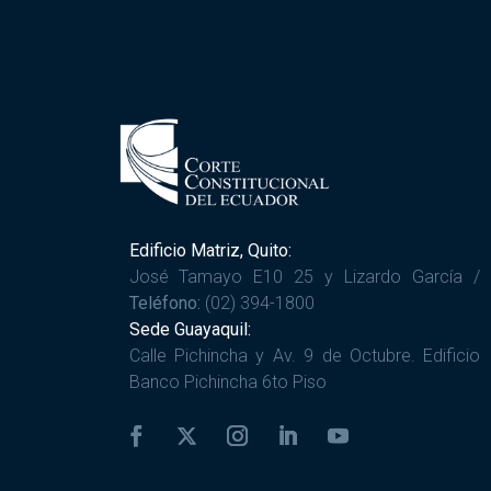
Edificio Matriz, Quito:
José Tamayo E10 25 y Lizardo García /
Teléfono:
(02) 394-1800
Sede Guayaquil:
Calle Pichincha y Av. 9 de Octubre. Edificio
Banco Pichincha 6to Piso