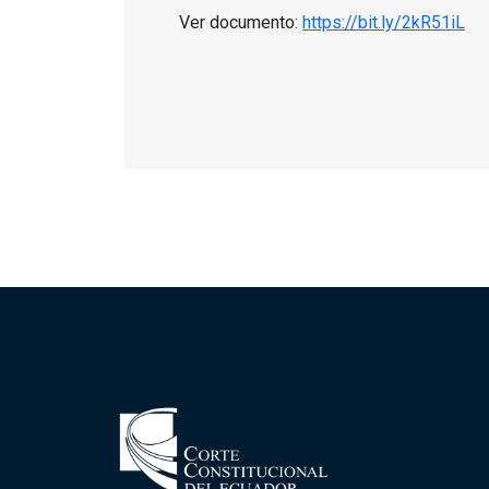
Ver documento:
https://bit.ly/2kR51iL