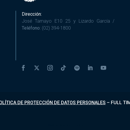
Dirección:
José Tamayo E10 25 y Lizardo García /
Teléfono:
(02) 394-1800
OLÍTICA DE PROTECCIÓN DE DATOS PERSONALES
–
FULL TI
Desarrollado por
Fundapi