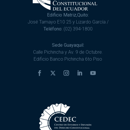
Edificio Matriz,Quito:
José Tamayo E10 25 y Lizardo García /
Teléfono:
(02) 394-1800
Sede Guayaquil:
Calle Pichincha y Av. 9 de Octubre.
Edificio Banco Pichincha 6to Piso