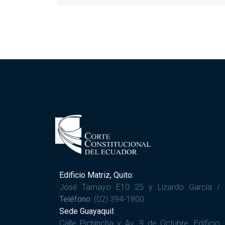
Edificio Matriz, Quito:
José Tamayo E10 25 y Lizardo García /
Teléfono:
(02) 394-1800
Sede Guayaquil:
Calle Pichincha y Av. 9 de Octubre. Edificio