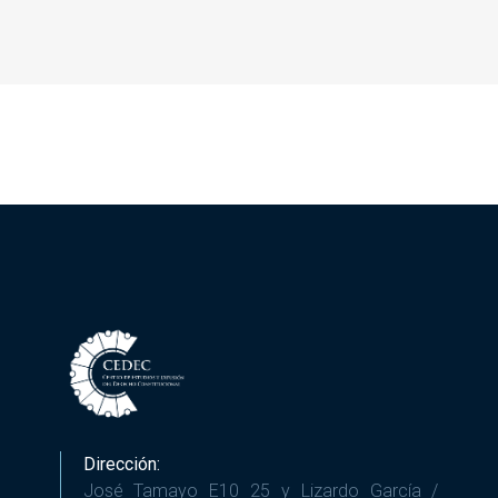
Dirección:
José Tamayo E10 25 y Lizardo García /