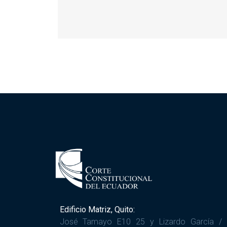
Edificio Matriz, Quito:
José Tamayo E10 25 y Lizardo García /