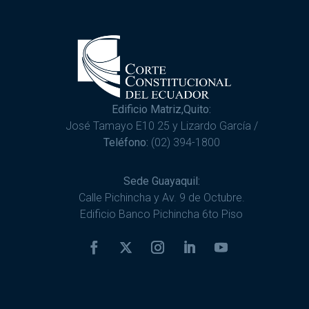
Edificio Matriz,Quito:
José Tamayo E10 25 y Lizardo García /
Teléfono:
(02) 394-1800
Sede Guayaquil:
Calle Pichincha y Av. 9 de Octubre.
Edificio Banco Pichincha 6to Piso