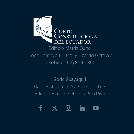
Edificio Matriz,Quito:
José Tamayo E10 25 y Lizardo García /
Teléfono:
(02) 394-1800
Sede Guayaquil:
Calle Pichincha y Av. 9 de Octubre.
Edificio Banco Pichincha 6to Piso