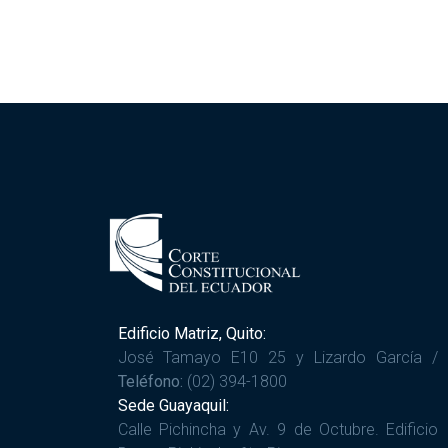
Edificio Matriz, Quito:
José Tamayo E10 25 y Lizardo García /
Teléfono:
(02) 394-1800
Sede Guayaquil:
Calle Pichincha y Av. 9 de Octubre. Edificio