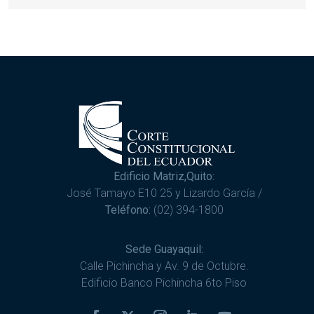
Edificio Matriz,Quito:
José Tamayo E10 25 y Lizardo García /
Teléfono:
(02) 394-1800
Sede Guayaquil:
Calle Pichincha y Av. 9 de Octubre.
Edificio Banco Pichincha 6to Piso