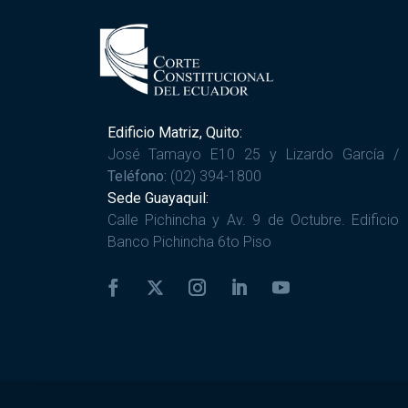
Edificio Matriz, Quito:
José Tamayo E10 25 y Lizardo García /
Teléfono:
(02) 394-1800
Sede Guayaquil:
Calle Pichincha y Av. 9 de Octubre. Edificio
Banco Pichincha 6to Piso