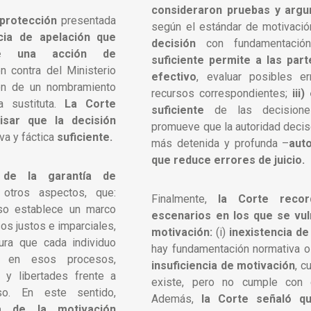
consideraron pruebas y argu
 protección
presentada
según el estándar de motivaci
cia de apelación que
decisión
con fundamentación
nte una acción de
suficiente permite a las part
 contra del Ministerio
efectivo
, evaluar posibles e
ión de un nombramiento
recursos correspondientes;
iii
a sustituta.
La Corte
suficiente
de las decisione
isar que la decisión
promueve que la autoridad deciso
va y fáctica
suficiente.
más detenida y profunda –
auto
que reduce errores de juicio.
de la garantía de
 otros aspectos, que:
Finalmente,
la Corte reco
so establece un marco
escenarios en los que se vuln
os justos e imparciales,
motivación:
(i)
inexistencia d
ura que cada individuo
hay fundamentación normativa o fá
te en esos procesos,
insuficiencia de motivación
, c
 y libertades frente a
existe, pero no cumple con e
so. En este sentido,
Además,
la Corte señaló qu
a de la motivación