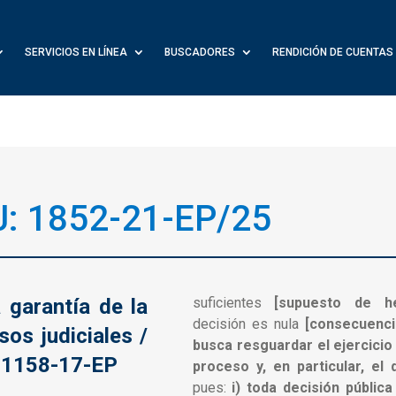
SERVICIOS EN LÍNEA
BUSCADORES
RENDICIÓN DE CUENTAS
J: 1852-21-EP/25
 garantía de la
suficientes
[supuesto de h
decisión es nula
[consecuencia
os judiciales /
busca resguardar el ejercicio
e 1158-17-EP
proceso y, en particular, el
pues:
i) toda decisión públic