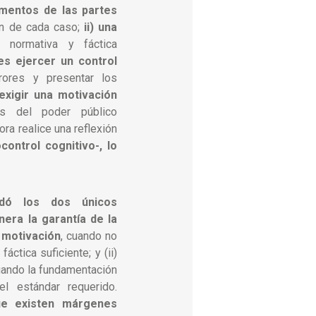
mentos de las partes
ón de cada caso;
ii) una
 normativa y fáctica
es ejercer un control
rrores y presentar los
) exigir una motivación
s del poder público
ra realice una reflexión
control cognitivo-, lo
rdó los dos únicos
era la garantía de la
e motivación
, cuando no
ctica suficiente; y (ii)
uando la fundamentación
l estándar requerido.
e existen márgenes