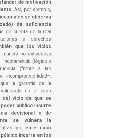
stándar de motivación
iento
. Así, por ejemplo,
diccionales se observa
zado) de suficiencia
ue dé cuenta de la real
raciones a derechos
mbién que los vicios
e manera no exhaustiva
–incoherencia (lógica o
ngruencia (frente a las
 incomprensibilidad–,
que la garantía de la
 vulnerada en el caso
 del vicio de que se
 poder público incurre
cia decisional o de
mente se vulnera la
entras que,
en el caso
público incurra en los