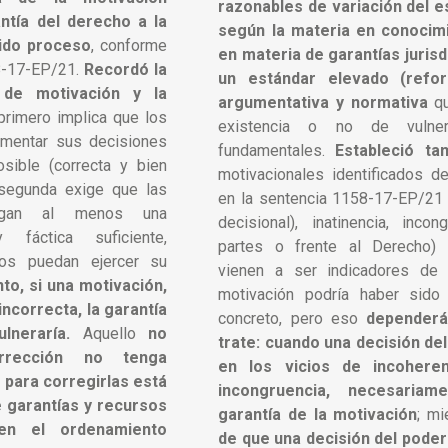
razonables de variación del e
ntía del derecho a la
según la materia en conocim
bido proceso
, conforme
en materia de garantías juris
8-17-EP/21.
Recordó la
un estándar elevado (refor
 de motivación y la
argumentativa y normativa
q
primero implica que los
existencia o no de vulne
amentar sus decisiones
fundamentales.
Estableció ta
sible (correcta y bien
motivacionales identificados d
 segunda exige que las
en la sentencia 1158-17-EP/21 
engan al menos una
decisional), inatinencia, inco
 fáctica suficiente,
partes o frente al Derecho) e
os puedan ejercer su
vienen a ser indicadores de 
nto, si una motivación,
motivación podría haber sido
incorrecta, la garantía
concreto, pero eso
dependerá
lneraría.
Aquello
no
trate: cuando una decisión del
orrección no tenga
en los vicios de incoheren
 para corregirlas está
incongruencia, necesaria
e garantías y recursos
garantía de la motivación
; mi
 en el ordenamiento
de que una decisión del poder 