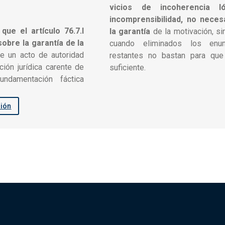
vicios de incoherencia ló
incomprensibilidad, no nece
 que el artículo 76.7.l
la garantía
de la motivación, s
obre la garantía de la
cuando eliminados los enun
e un acto de autoridad
restantes no bastan para que
ión jurídica carente de
suficiente.
ndamentación fáctica
sión