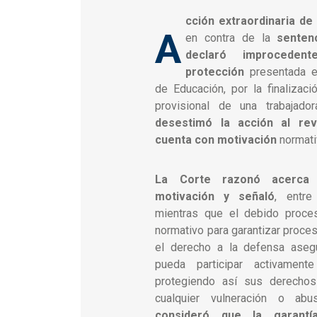
cción extraordinaria de
A
en contra de la
senten
declaró improcede
protección
presentada en
de Educación, por la finalizac
provisional de una trabajador
desestimó la acción al rev
cuenta con motivación
normati
La Corte razonó acerca 
motivación y señaló
, entre
mientras que el debido proce
normativo para garantizar proces
el derecho a la defensa aseg
pueda participar activamen
protegiendo así sus derechos
cualquier vulneración o abu
consideró que la garantí